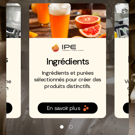
ts
É
Ingrédients
d
Ingrédients et purées
sélectionnés pour créer des
r une
Vos 
produits distinctifs.
tion
cha
ive.
eff
En savoir plus
E