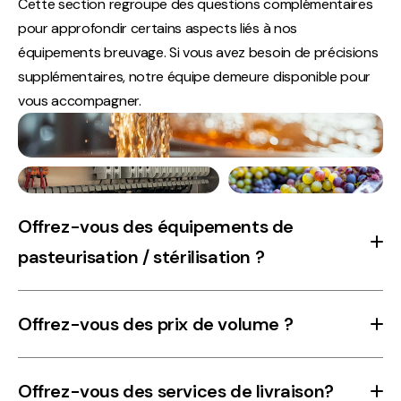
Cette section regroupe des questions complémentaires
pour approfondir certains aspects liés à nos
équipements breuvage. Si vous avez besoin de précisions
supplémentaires, notre équipe demeure disponible pour
vous accompagner.
Offrez-vous des équipements de
pasteurisation / stérilisation ?
Oui, comme pour tous nos équipements, nous avons mis
Offrez-vous des prix de volume ?
en place des partenariats stratégiques pour distribuer
des équipements de petite, moyenne et grande capacité.
Des tarifs préférentiels sont appliqués pour les
Que ce soit pour la pasteurisation en procédé ou la
Offrez-vous des services de livraison?
commandes en plus grande quantité. Les conditions de
pasteurisation/stérilisation post-conditionnement, nous