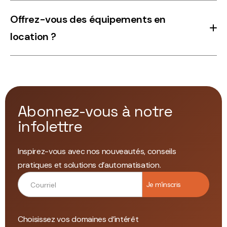
Nous proposons également des équipements pour le
Une unité de nos produits de base, tels qu’affichés sur
Offrez-vous des équipements en
nettoyage des barriques.
notre site.
location ?
Oui, nous proposons une vaste gamme d’équipements
disponibles à la location. Vous pouvez nous contacter à
l’adresse
info@elnova.ca
pour obtenir la liste des
équipements ainsi que les tarifs applicables.
Abonnez-vous à notre
infolettre
Inspirez-vous avec nos nouveautés, conseils
pratiques et solutions d’automatisation.
Choisissez vos domaines d’intérêt